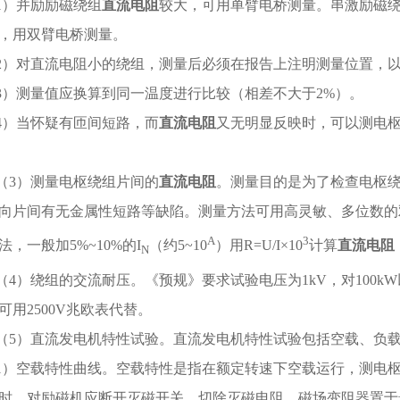
1
）并励励磁绕组
直流电阻
较大，可用单臂电桥测量。串激励磁
，用双臂电桥测量。
2
）对直流电阻小的绕组，测量后必须在报告上注明测量位置，
3
）测量值应换算到同一温度进行比较（相差不大于
2%
）。
4
）当怀疑有匝间短路，而
直流电阻
又无明显反映时，可以测电
（
3
）测量电枢绕组片间的
直流电阻
。测量目的是为了检查电枢
向片间有无金属性短路等缺陷。测量方法可用高灵敏、多位数的
A
3
法，一般加
5%~10%
的
I
（约
5~10
）用
R=U/I
×
10
计算
直流电阻
N
（
4
）绕组的交流耐压。《预规》要求试验电压为
1kV
，对
100kW
可用
2500V
兆欧表代替。
（
5
）直流发电机特性试验。直流发电机特性试验包括空载、负
1
）空载特性曲线。空载特性是指在额定转速下空载运行，测电
时，对励磁机应断开灭磁开关，切除灭磁电阻，磁场变阻器置于