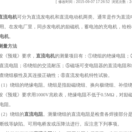
[ 修改时间：2015-09-07 17:26:52 浏览次数：24
直流电机
可分为直流发电机和直流电动机两类。通常是作为直流
用。在发电厂里，同步发电机的励磁机，蓄电池的充电机，给粉
电机
。
测量方法
按《预规》要求，
直流电机
的测量项目有：①绕组的绝缘电阻；
直流电阻；④绕组的交流耐压；⑤磁场可变电阻器的直流电阻和
查绕组极性及其连接正确性；⑧直流发电机特性试验。
（
1
）绕组的绝缘电阻。绕组是指励磁绕组、换向极绕组、补偿
按《预规》要求用
1000V
兆欧表，绝缘电阻不低于
0.5M
Ω，对励
电阻。
（
2
）绕组的
直流电阻
。测量绕组的直流电阻是检查各焊接部分
断线等缺陷。可用电桥发或压降法进行。应注意下列事项。