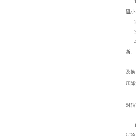
阻
小
断。
及换
压降
对轴
试验