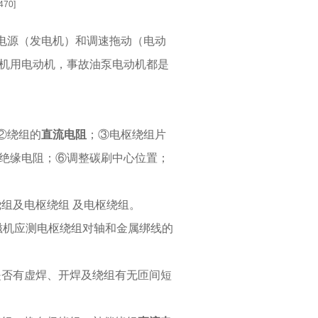
70]
电源（发电机）和调速拖动（电动
机用电动机，事故油泵电动机都是
②绕组的
直流电阻
；③电枢绕组片
绝缘电阻；⑥调整碳刷中心位置；
绕组及电枢绕组
及电枢绕组。
磁机应测电枢绕组对轴和金属绑线的
是否有虚焊、开焊及绕组有无匝间短