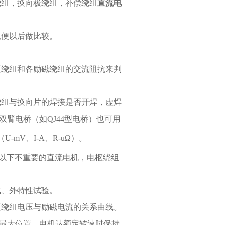
绕组，换向极绕组，补偿绕组
直流电
以便以后做比较。
枢绕组和各励磁绕组的交流阻抗来判
绕组与换向片的焊接是否开焊，虚焊
双臂电桥（如
QJ44
型电桥）也可用
（
U-mV
、
I-A
、
R-u
Ω）
。
以下不重要的直流电机，电枢绕组
载、外特性试验。
枢绕组电压与励磁电流的关系曲线。
最大位置，电机达额定转速时保持